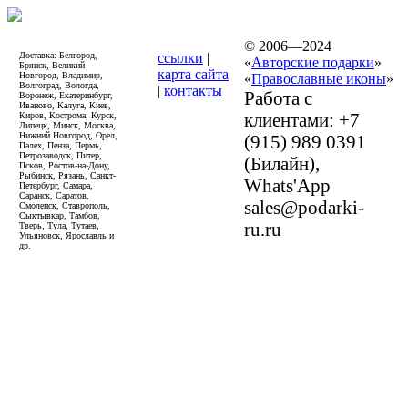
© 2006—2024
Доставка: Белгород,
ссылки
|
«
Авторские подарки
»
Брянск, Великий
карта сайта
Новгород, Владимир,
«
Православные иконы
»
Волгоград, Вологда,
|
контакты
Работа с
Воронеж, Екатеринбург,
Иваново, Калуга, Киев,
клиентами: +7
Киров, Кострома, Курск,
Липецк, Минск, Москва,
Нижний Новгород, Орел,
(915) 989 0391
Палех, Пенза, Пермь,
Петрозаводск, Питер,
(Билайн),
Псков, Ростов-на-Дону,
Рыбинск, Рязань, Санкт-
Whats'App
Петербург, Самара,
Саранск, Саратов,
sales@podarki-
Смоленск, Ставрополь,
Сыктывкар, Тамбов,
ru.ru
Тверь, Тула, Тутаев,
Ульяновск, Ярославль и
др.