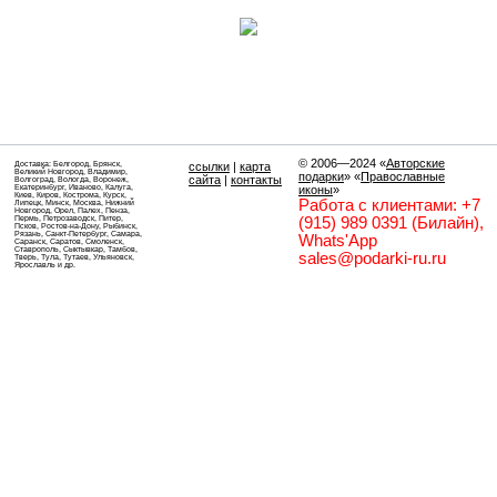
© 2006—2024
«
Авторские
Доставка: Белгород, Брянск,
ссылки
|
карта
Великий Новгород, Владимир,
подарки
» «
Православные
сайта
|
контакты
Волгоград, Вологда, Воронеж,
Екатеринбург, Иваново, Калуга,
иконы
»
Киев, Киров, Кострома, Курск,
Работа с клиентами: +7
Липецк, Минск, Москва, Нижний
Новгород, Орел, Палех, Пенза,
Пермь, Петрозаводск, Питер,
(915) 989 0391 (Билайн),
Псков, Ростов-на-Дону, Рыбинск,
Рязань, Санкт-Петербург, Самара,
Whats'App
Саранск, Саратов, Смоленск,
Ставрополь, Сыктывкар, Тамбов,
sales@podarki-ru.ru
Тверь, Тула, Тутаев, Ульяновск,
Ярославль и др.