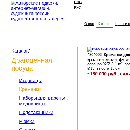
ENG
РУС
О нас
Каталог
Цены и с
Каталог
/
4804002, Креманки дл
Драгоценная
креманки, ложки, футля
серебро 925° (~1 кг), з
посуда
Ø13, высота 15 см
~180 000 руб.
, нал
Икорницы
Креманки
Наборы для варенья,
медовницы
Подстаканники
Рюмки