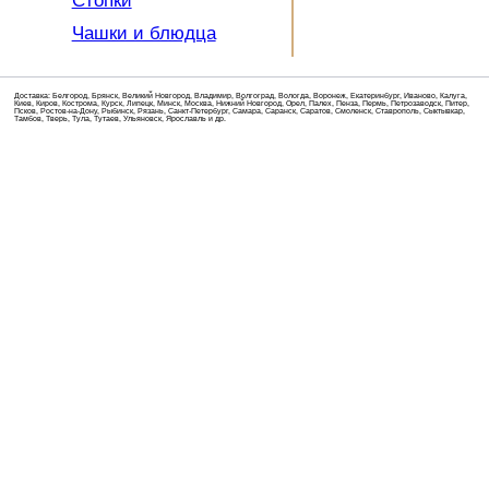
Стопки
Чашки и блюдца
Доставка: Белгород, Брянск, Великий Новгород, Владимир, Волгоград, Вологда, Воронеж, Екатеринбург, Иваново, Калуга,
Киев, Киров, Кострома, Курск, Липецк, Минск, Москва, Нижний Новгород, Орел, Палех, Пенза, Пермь, Петрозаводск, Питер,
Псков, Ростов-на-Дону, Рыбинск, Рязань, Санкт-Петербург, Самара, Саранск, Саратов, Смоленск, Ставрополь, Сыктывкар,
Тамбов, Тверь, Тула, Тутаев, Ульяновск, Ярославль и др.