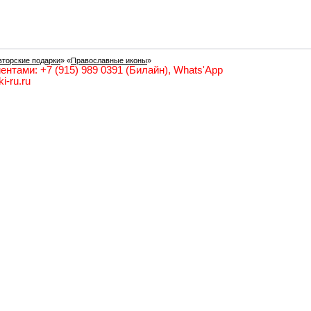
вторские подарки
» «
Православные иконы
»
ентами: +7 (915) 989 0391 (Билайн), Whats'App
i-ru.ru