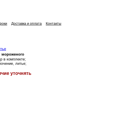
роки
Доставка и оплата
Контакты
я мороженого
р в комплекте;
олочение, литье;
ичие уточнять